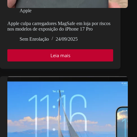
Apple
Apple culpa carregadores MagSafe em loja por riscos
nos modelos de exposição do iPhone 17 Pro
Sem Enrolação
24/09/2025
Leia mais
Apple
culpa
carregadores
MagSafe
em
loja
por
riscos
nos
modelos
de
exposição
do