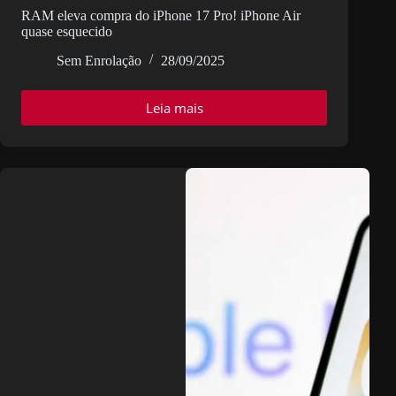
RAM eleva compra do iPhone 17 Pro! iPhone Air
quase esquecido
Sem Enrolação
28/09/2025
Leia mais
RAM
eleva
compra
do
iPhone
17
Pro!
iPhone
Air
quase
esquecido