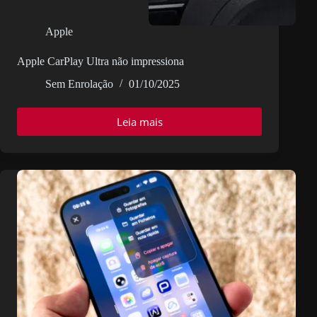
Apple
Apple CarPlay Ultra não impressiona
Sem Enrolação
01/10/2025
Leia mais
Apple
CarPlay
Ultra
não
impressiona