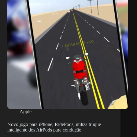
26
podem
ser
aborrecidas,
mude
o
método
Apple
Novo jogo para iPhone, RidePods, utiliza truque
inteligente dos AirPods para condução