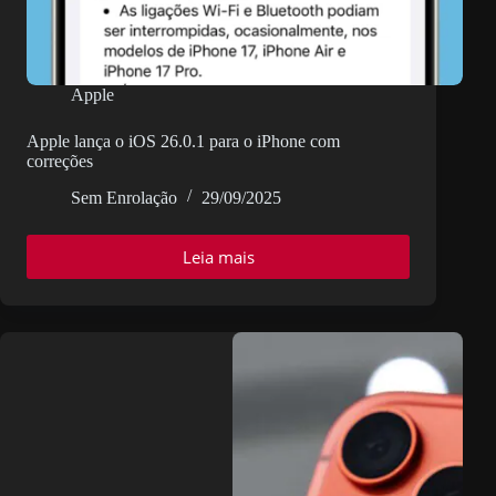
Apple
Apple lança o iOS 26.0.1 para o iPhone com
correções
Sem Enrolação
29/09/2025
Leia mais
Apple
lança
o
iOS
26.0.1
para
o
iPhone
com
correções