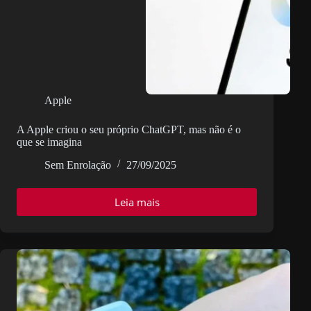
Apple
A Apple criou o seu próprio ChatGPT, mas não é o
que se imagina
Sem Enrolação
27/09/2025
Leia mais
A
Apple
criou
o
seu
próprio
ChatGPT,
mas