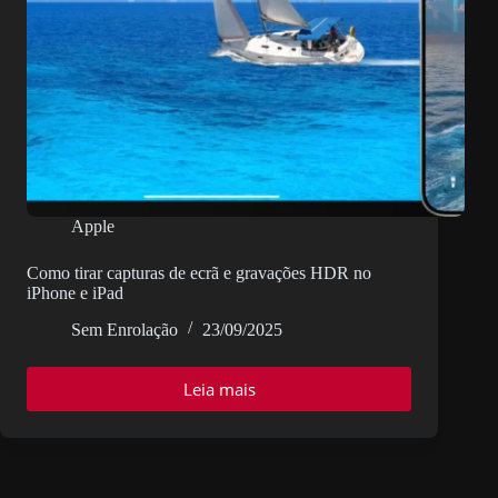
iPhone
17
Pro
Apple
Como tirar capturas de ecrã e gravações HDR no
iPhone e iPad
Sem Enrolação
23/09/2025
Leia mais
Como
tirar
capturas
de
ecrã