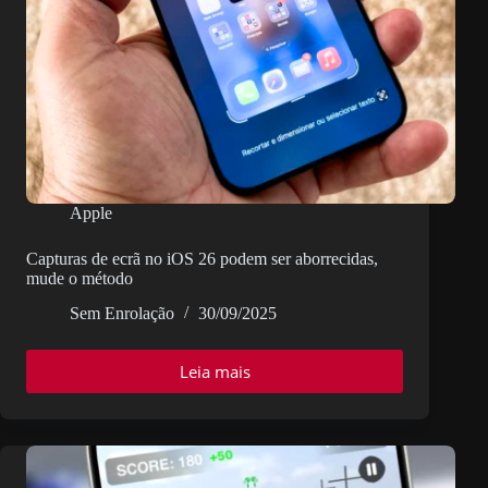
Apple
Capturas de ecrã no iOS 26 podem ser aborrecidas,
mude o método
Sem Enrolação
30/09/2025
Leia mais
Capturas
de
ecrã
no
iOS