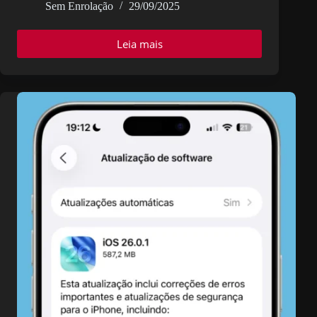
Sem Enrolação
29/09/2025
Leia mais
Novo
jogo
para
iPhone,
RidePods,
utiliza
truque
inteligente
dos
AirPods
para
condução