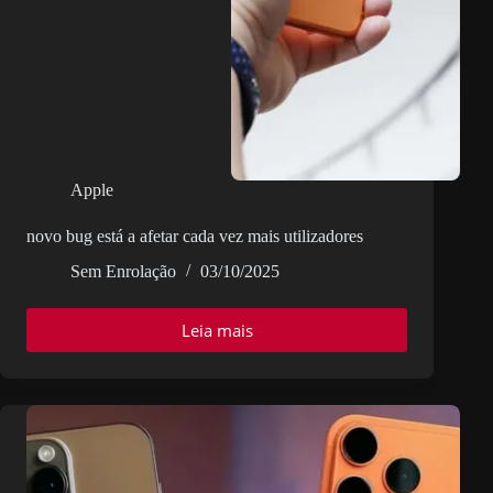
Apple
novo bug está a afetar cada vez mais utilizadores
Sem Enrolação
03/10/2025
Leia mais
novo
bug
está
a
afetar
cada
vez