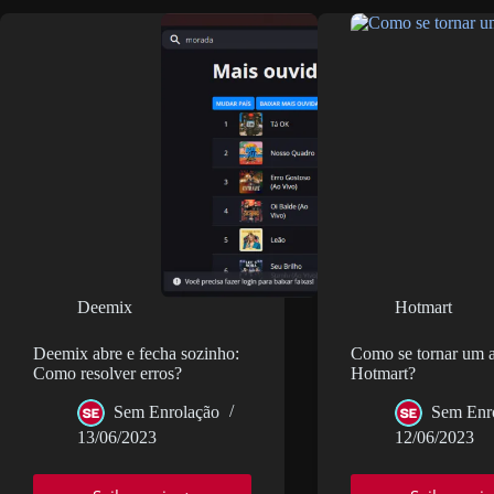
Qual
é
a
melhor
plataforma
de
cursos
online?
Deemix
Hotmart
Deemix abre e fecha sozinho:
Como se tornar um a
Como resolver erros?
Hotmart?
Sem Enrolação
Sem Enr
13/06/2023
12/06/2023