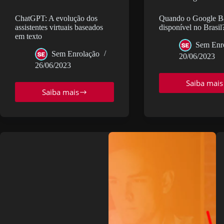
ChatGPT: A evolução dos
Quando o Google Ba
assistentes virtuais baseados
disponível no Brasil
em texto
Sem Enr
Sem Enrolação
20/06/2023
26/06/2023
Saiba mais
Qua
Saiba mais
ChatGPT:
o
A
Goo
evolução
Bar
dos
esta
assistentes
disp
virtuais
no
baseados
Brasi
em
texto