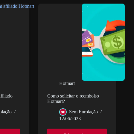
integrar
Deemix
com
Spotify
(2023)
Hotmart
filiado
Como solicitar o reembolso
Hotmart?
olação
Sem Enrolação
12/06/2023