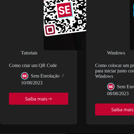
Tutoriais
Windows
Como criar um QR Code
Como colocar um p
para iniciar junto c
Sem Enrolação
Windows
10/08/2023
Sem Enr
08/08/2023
Saiba mais
Como
criar
Saiba mais
Com
um
colo
QR
um
Code
pro