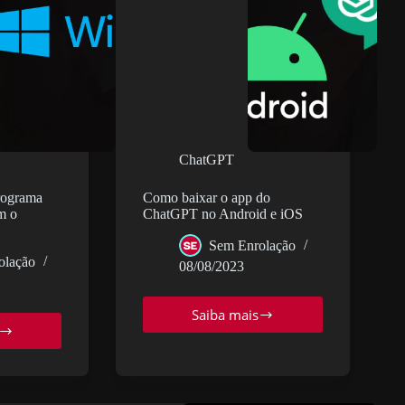
ChatGPT
rograma
Como baixar o app do
om o
ChatGPT no Android e iOS
Sem Enrolação
olação
08/08/2023
Saiba mais
Como
o
baixar
car
o
app
grama
do