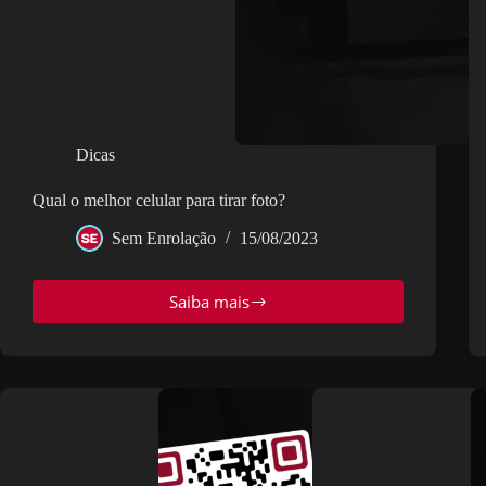
Dicas
Qual o melhor celular para tirar foto?
Sem Enrolação
15/08/2023
Saiba mais
Qual
o
melhor
celular
para
tirar
foto?