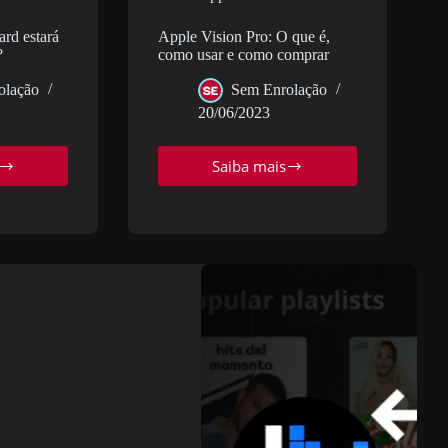
rd estará
Apple Vision Pro: O que é,
?
como usar e como comprar
olação
Sem Enrolação
20/06/2023
Saiba mais
ndo
Apple
Vision
gle
Pro:
d
O
rá
que
onível
é,
como
l?
usar
e
como
comprar