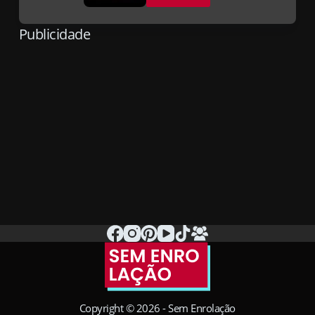
Apple
Macbook
Publicidade
Pro
M3:
Saiba
tudo
sobre
os
novos
chips
Copyright © 2026 - Sem Enrolação