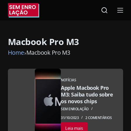
Pular
para
o
conteúdo
Macbook Pro M3
Home
Macbook Pro M3
NOTÍCIAS
Apple Macbook Pro
M3: Saiba tudo sobre
os novos chips
SEM ENROLAÇÃO
31/10/2023
2 COMENTÁRIOS
Leia mais