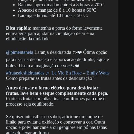
Banana: aproximadamente 6 a 8 horas a 70°C.
Abacaxi e manga: de 8 a 10 horas a 60°C.
Laranja e limão: até 10 horas a 50°C.
Dica rápida:
mantenha a porta do forno levemente
entreaberta para ajudar na circulação de ar e na
eliminação da umidade.
@pimentanela
Laranja desidratada 🍊❤️ Ótima opção
para usar na decoração e saborizacao de drinks, água e
bolos! Usem a imaginação de vocês ❤️
#frutasdeshidratadas
♬ La Vie En Rose – Emily Watts
Como preparar as frutas antes da desidratação?
Antes de usar o forno elétrico para desidratar
frutas, lave bem e seque completamente cada peça.
Corte as frutas em fatias finas e uniformes para que o
processo seja equilibrado.
Se quiser intensificar o sabor, adicione um toque de
limão para evitar a oxidação e conservar a cor. Outra
opção é polvilhar canela ou gengibre em pó nas fatias
antes de levar ao forno.