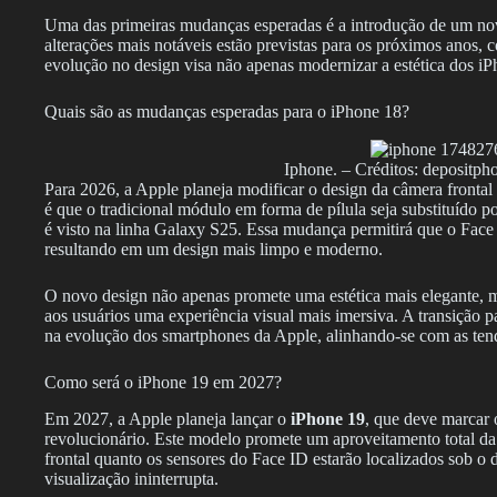
Uma das primeiras mudanças esperadas é a introdução de um nov
alterações mais notáveis estão previstas para os próximos anos, c
evolução no design visa não apenas modernizar a estética dos i
Quais são as mudanças esperadas para o iPhone 18?
Iphone. – Créditos: depositph
Para 2026, a Apple planeja modificar o design da câmera frontal
é que o tradicional módulo em forma de pílula seja substituído po
é visto na linha Galaxy S25. Essa mudança permitirá que o Face
resultando em um design mais limpo e moderno.
O novo design não apenas promete uma estética mais elegante, m
aos usuários uma experiência visual mais imersiva. A transição pa
na evolução dos smartphones da Apple, alinhando-se com as tend
Como será o iPhone 19 em 2027?
Em 2027, a Apple planeja lançar o
iPhone 19
, que deve marcar 
revolucionário. Este modelo promete um aproveitamento total da 
frontal quanto os sensores do Face ID estarão localizados sob o
visualização ininterrupta.