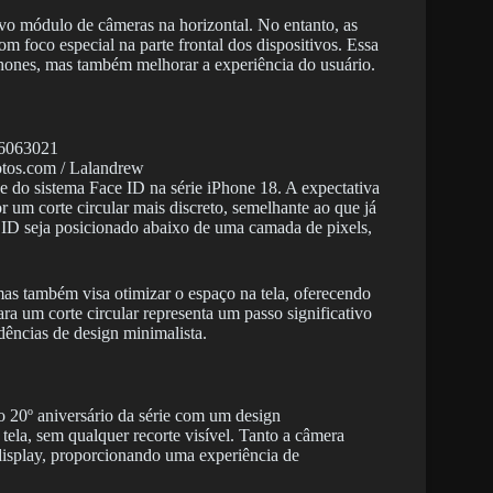
o módulo de câmeras na horizontal. No entanto, as
om foco especial na parte frontal dos dispositivos. Essa
Phones, mas também melhorar a experiência do usuário.
otos.com / Lalandrew
 e do sistema Face ID na série iPhone 18. A expectativa
r um corte circular mais discreto, semelhante ao que já
 ID seja posicionado abaixo de uma camada de pixels,
as também visa otimizar o espaço na tela, oferecendo
ra um corte circular representa um passo significativo
ências de design minimalista.
o 20º aniversário da série com um design
tela, sem qualquer recorte visível. Tanto a câmera
 display, proporcionando uma experiência de