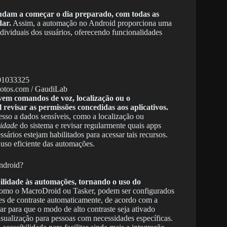
udam a começar o dia preparado, com todas as
dar.
Assim, a automação no Android proporciona uma
ndividuais dos usuários, oferecendo funcionalidades
hotos.com / GaudiLab
vem comandos de voz, localização ou o
evisar as permissões concedidas aos aplicativos.
esso a dados sensíveis, como a localização ou
idade
do sistema e revisar regularmente quais apps
ários estejam habilitados para acessar tais recursos.
 uso eficiente das automações.
Android?
ilidade às automações, tornando o uso do
como o MacroDroid ou Tasker, podem ser configurados
ões de contraste automaticamente, de acordo com a
ar para que o modo de alto contraste seja ativado
isualização para pessoas com necessidades específicas.