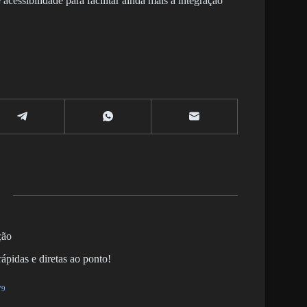
essibilidade para facilitar ainda mais a integração
ção
ápidas e diretas ao ponto!
79