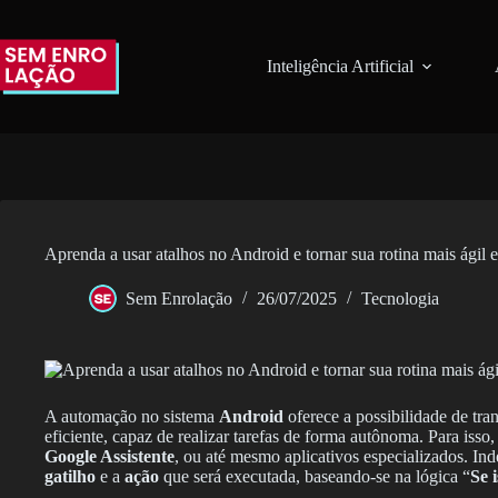
Pular
para
o
Inteligência Artificial
conteúdo
Aprenda a usar atalhos no Android e tornar sua rotina mais ágil e
Sem Enrolação
26/07/2025
Tecnologia
A automação no sistema
Android
oferece a possibilidade de tr
eficiente, capaz de realizar tarefas de forma autônoma. Para isso, 
Google Assistente
, ou até mesmo aplicativos especializados. In
gatilho
e a
ação
que será executada, baseando-se na lógica “
Se 