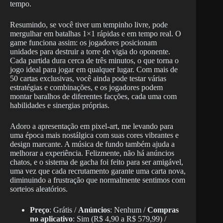
tempo.
Resumindo, se você tiver um tempinho livre, pode
mergulhar em batalhas 1×1 rápidas e em tempo real. O
game funciona assim: os jogadores posicionam
unidades para destruir a torre de vigia do oponente.
Cada partida dura cerca de três minutos, o que torna o
jogo ideal para jogar em qualquer lugar. Com mais de
50 cartas exclusivas, você ainda pode testar várias
estratégias e combinações, e os jogadores podem
montar baralhos de diferentes facções, cada uma com
habilidades e sinergias próprias.
Adoro a apresentação em pixel-art, me levando para
uma época mais nostálgica com suas cores vibrantes e
design marcante. A música de fundo também ajuda a
melhorar a experiência. Felizmente, não há anúncios
chatos, e o sistema de gacha foi feito para ser amigável,
uma vez que cada recrutamento garante uma carta nova,
diminuindo a frustração que normalmente sentimos com
sorteios aleatórios.
Preço
: Grátis /
Anúncios
: Nenhum /
Compras
no aplicativo
: Sim (R$ 4,90 a R$ 579,99) /