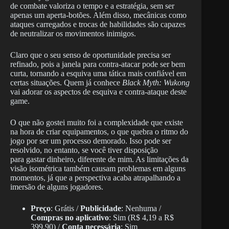
de combate valoriza o tempo e a estratégia, sem ser
apenas um aperta-botões. Além disso, mecânicas como
ataques carregados e trocas de habilidades são capazes
de neutralizar os movimentos inimigos.
Claro que o seu senso de oportunidade precisa ser
refinado, pois a janela para contra-atacar pode ser bem
curta, tornando a esquiva uma tática mais confiável em
certas situações. Quem já conhece
Black Myth: Wukong
vai adorar os aspectos de esquiva e contra-ataque deste
game.
O que não gostei muito foi a complexidade que existe
na hora de criar equipamentos, o que quebra o ritmo do
jogo por ser um processo demorado. Isso pode ser
resolvido, no entanto, se você tiver disposição
para gastar dinheiro, diferente de mim. As limitações da
visão isométrica também causam problemas em alguns
momentos, já que a perspectiva acaba atrapalhando a
imersão de alguns jogadores.
Preço
: Grátis /
Publicidade
: Nenhuma /
Compras no aplicativo
: Sim (R$ 4,19 a R$
399,90) /
Conta necessária
: Sim