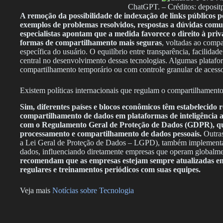
ChatGPT. – Créditos: deposit
A remoção da possibilidade de indexação de links públicos p
exemplos de problemas resolvidos, respostas a dúvidas comun
especialistas apontam que a medida favorece o direito à pri
formas de compartilhamento mais seguras
, voltadas ao compa
específica do usuário. O equilíbrio entre transparência, facilida
central no desenvolvimento dessas tecnologias. Algumas platafor
compartilhamento temporário ou com controle granular de acesso p
Existem políticas internacionais que regulam o compartilhamen
Sim, diferentes países e blocos econômicos têm estabelecido 
compartilhamento de dados em plataformas de inteligência art
com o Regulamento Geral de Proteção de Dados (GDPR), que
processamento e compartilhamento de dados pessoais.
Outras
a Lei Geral de Proteção de Dados – LGPD), também implementam 
dados, influenciando diretamente empresas que operam global
recomendam que as empresas estejam sempre atualizadas em r
regulares e treinamentos periódicos com suas equipes.
Veja mais
Notícias sobre Tecnologia