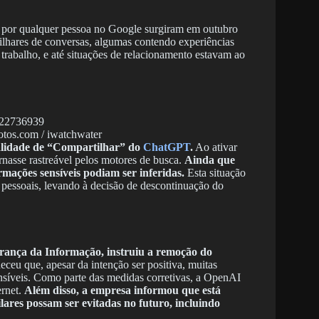
s por qualquer pessoa no Google surgiram em outubro
milhares de conversas, algumas contendo experiências
trabalho, e até situações de relacionamento estavam ao
otos.com / iwatchwater
nalidade de “Compartilhar” do
ChatGPT
.
Ao ativar
rnasse rastreável pelos motores de busca.
Ainda que
rmações sensíveis podiam ser inferidas.
Esta situação
 pessoais, levando à decisão de descontinuação do
rança da Informação, instruiu a remoção do
ceu que, apesar da intenção ser positiva, muitas
nsíveis. Como parte das medidas corretivas, a OpenAI
ernet.
Além disso, a empresa informou que está
lares possam ser evitadas no futuro, incluindo