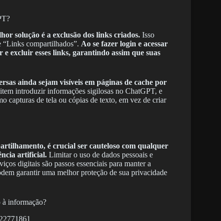
PT?
hor solução é a exclusão dos links criados.
Isso
de “Links compartilhados”.
Ao se fazer login e acessar
r e excluir esses links, garantindo assim que suas
ersas ainda sejam visíveis em páginas de cache por
tem introduzir informações sigilosas no ChatGPT, e
o capturas de tela ou cópias de texto, em vez de criar
rtilhamento, é crucial ser cauteloso com qualquer
cia artificial.
Limitar o uso de dados pessoais e
ços digitais são passos essenciais para manter a
podem garantir uma melhor proteção de sua privacidade
o à informação?