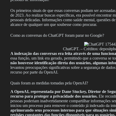
Os primeiros sinais de que essas conversas podiam ser acessada
de 2023. Ao realizar buscas específicas, era possível encontrar 
pessoais delicadas. Informações como saúde mental, questões de 
alcance de qualquer um que soubesse como procurar.
Como as conversas do ChatGPT foram parar no Google?
ChatGPT. – Créditos: depositph
A indexação das conversas era feita através de uma funcio
essa função, um link era gerado, permitindo que a conversa se to
não houvesse identificação direta dos usuários, algumas info
levantou preocupações significativas sobre a segurança de dados
recurso por parte da OpenAI.
Quais foram as medidas tomadas pela OpenAI?
A OpenAI, representada por Dane Stuckey, Diretor de Segu
recurso para proteger a privacidade dos usuários.
Ele reconhe
pessoas poderiam inadvertidamente compartilhar informações se
iniciou um processo para remover o conteúdo já indexado da int
aprimorando seus processos internos para que situações simi
revisões constantes das funções disponíveis para os usuários.