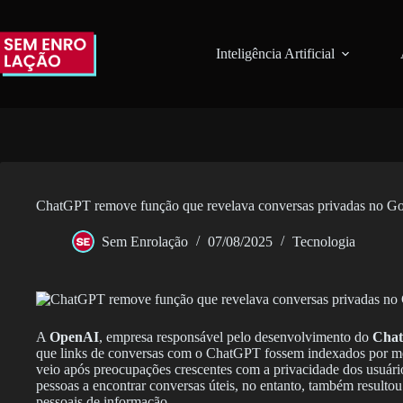
Pular
para
o
Inteligência Artificial
conteúdo
ChatGPT remove função que revelava conversas privadas no Go
Sem Enrolação
07/08/2025
Tecnologia
A
OpenAI
, empresa responsável pelo desenvolvimento do
Cha
que links de conversas com o ChatGPT fossem indexados por 
veio após preocupações crescentes com a privacidade dos usuário
pessoas a encontrar conversas úteis, no entanto, também resultou
pessoais de informação.