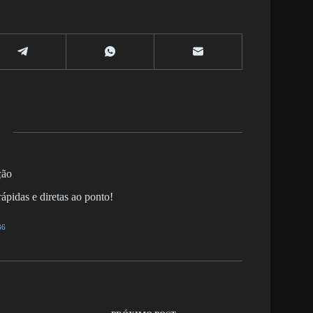
ção
ápidas e diretas ao ponto!
86