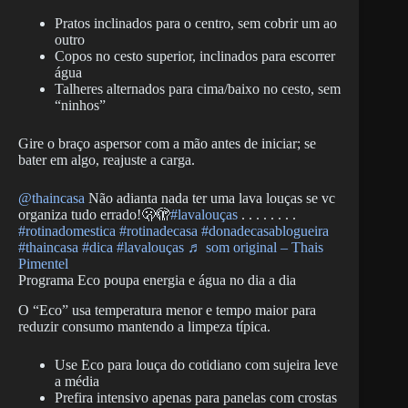
Pratos inclinados para o centro, sem cobrir um ao
outro
Copos no cesto superior, inclinados para escorrer
água
Talheres alternados para cima/baixo no cesto, sem
“ninhos”
Gire o braço aspersor com a mão antes de iniciar; se
bater em algo, reajuste a carga.
@thaincasa
Não adianta nada ter uma lava louças se vc
organiza tudo errado!🫢🫣
#lavalouças
. . . . . . . .
#rotinadomestica
#rotinadecasa
#donadecasablogueira
#thaincasa
#dica
#lavalouças
♬ som original – Thais
Pimentel
Programa Eco poupa energia e água no dia a dia
O “Eco” usa temperatura menor e tempo maior para
reduzir consumo mantendo a limpeza típica.
Use Eco para louça do cotidiano com sujeira leve
a média
Prefira intensivo apenas para panelas com crostas