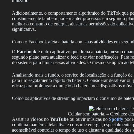
utilizá-lo.
Adicionalmente, o comportamento algorítmico do TikTok que pe
constantemente também pode manter processos em segundo plano 
melhor o consumo de energia, ajustar as permissões do aplicativo
significativa.
Como o Facebook afeta a bateria com suas atividades em segun
O
Facebook
é outro aplicativo que drena a bateria, mesmo quan
segundo plano para atualizar o feed e enviar notificações. Para r
do sistema para limitar essas atividades. O mesmo se aplica ao 
Analisando mais a fundo, o serviço de localização e a função d
para um esgotamento rápido da bateria. Considerar desativar ou p
eficaz para prolongar a duração da bateria nos dispositivos móvei
Como os aplicativos de streaming impactam o consumo de bater
Celular sem bateria. – Créditos: d
Assistir a vídeos no
YouTube
ou ouvir músicas no
Spotify
pode 
contínua mantém a tela ativa e consome energia, especialmente q
aconselhável controlar o tempo de uso e ajustar a qualidade d