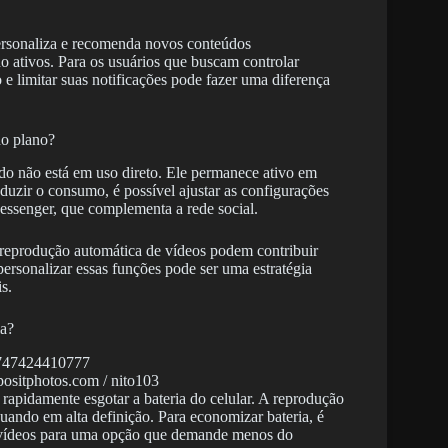
rsonaliza e recomenda novos conteúdos
ativos. Para os usuários que buscam controlar
 e limitar suas notificações pode fazer uma diferença
do plano?
do não está em uso direto. Ele permanece ativo em
eduzir o consumo, é possível ajustar as configurações
Messenger, que complementa a rede social.
e reprodução automática de vídeos podem contribuir
ersonalizar essas funções pode ser uma estratégia
s.
ia?
epositphotos.com / nito103
rapidamente esgotar a bateria do celular. A reprodução
uando em alta definição. Para economizar bateria, é
os vídeos para uma opção que demande menos do