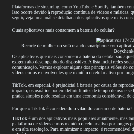
Plataformas de streaming, como YouTube e Spotify, também cont
Isso ocorre devido à reprodução contínua de vídeos e músicas, qu
seguir, veja uma análise detalhada dos aplicativos que mais conso
Quais aplicativos mais consomem a bateria do celular?
Recorte de mulher no sofá usando smartphone com aplicativo
Boychenk
Os aplicativos que mais consomem a bateria do celular são aqu
exigem alto desempenho do dispositivo. A lista inclui redes socia
comunicação. Vamos explorar alguns dos principais vilões do c
vídeos curtos e envolventes que mantêm o celular ativo por long
TikTok, em especial, é prejudicial à bateria por causa da reprodu
impacto, os usuários podem definir limites de tempo de uso e se l
prática simples pode resultar em uma economia considerável de e
Por que o TikTok é considerado o vilão do consumo de bateria?
TikTok
é um dos aplicativos mais populares atualmente, mas t
plataforma de vídeos curtos mantém o celular ativo por longos p
e em alta resolução. Para minimizar o impacto, é recomendável d