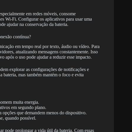
 especialmente em redes móveis, consome
es Wi-Fi. Configurar os aplicativos para usar uma
de ajudar na conservação da bateria.
onexão contínua?
icação em tempo real por texto, áudio ou vídeo. Para
ervidores, atualizando mensagens constantemente. Isso
ivo após o uso pode ajudar a reduzir esse impacto.
dem explorar as configurações de notificações e
r a bateria, mas também mantém o foco e evita
nsomem muita energia.
ativos em segundo plano.
ara opções que demandem menos do dispositivo.
ne, quando possível.
lar pode prolongar a vida útil da bateria. Com essas