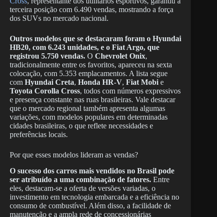
Cross
, representante dos utilitários esportivos, garantiu a
terceira posição com 6.490 vendas, mostrando a força
dos SUVs no mercado nacional.
Outros modelos que se destacaram foram o Hyundai
HB20, com 6.243 unidades, e o Fiat Argo, que
registrou 5.750 vendas.
O
Chevrolet Onix
,
tradicionalmente entre os favoritos, apareceu na sexta
colocação, com 5.353 emplacamentos. A lista segue
com
Hyundai Creta
,
Honda HR-V
,
Fiat Mobi
e
Toyota Corolla Cross
, todos com números expressivos
e presença constante nas ruas brasileiras. Vale destacar
que o mercado regional também apresenta algumas
variações, com modelos populares em determinadas
cidades brasileiras, o que reflete necessidades e
preferências locais.
Por que esses modelos lideram as vendas?
O sucesso dos carros mais vendidos no Brasil pode
ser atribuído a uma combinação de fatores.
Entre
eles, destacam-se a oferta de versões variadas, o
investimento em tecnologia embarcada e a eficiência no
consumo de combustível. Além disso, a facilidade de
manutenção e a ampla rede de concessionárias