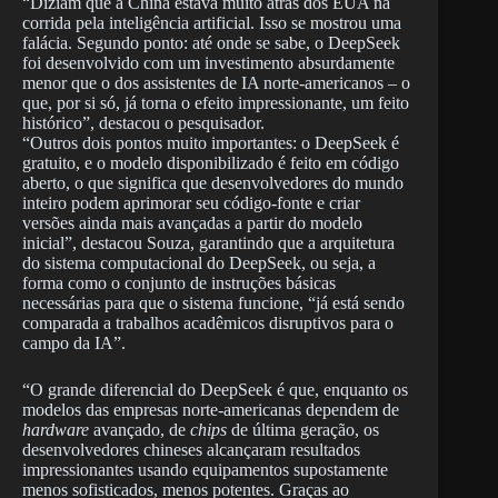
“Diziam que a China estava muito atrás dos EUA na
corrida pela inteligência artificial. Isso se mostrou uma
falácia. Segundo ponto: até onde se sabe, o DeepSeek
foi desenvolvido com um investimento absurdamente
menor que o dos assistentes de IA norte-americanos – o
que, por si só, já torna o efeito impressionante, um feito
histórico”, destacou o pesquisador.
“Outros dois pontos muito importantes: o DeepSeek é
gratuito, e o modelo disponibilizado é feito em código
aberto, o que significa que desenvolvedores do mundo
inteiro podem aprimorar seu código-fonte e criar
versões ainda mais avançadas a partir do modelo
inicial”, destacou Souza, garantindo que a arquitetura
do sistema computacional do DeepSeek, ou seja, a
forma como o conjunto de instruções básicas
necessárias para que o sistema funcione, “já está sendo
comparada a trabalhos acadêmicos disruptivos para o
campo da IA”.
“O grande diferencial do DeepSeek é que, enquanto os
modelos das empresas norte-americanas dependem de
hardware
avançado, de
chips
de última geração, os
desenvolvedores chineses alcançaram resultados
impressionantes usando equipamentos supostamente
menos sofisticados, menos potentes. Graças ao