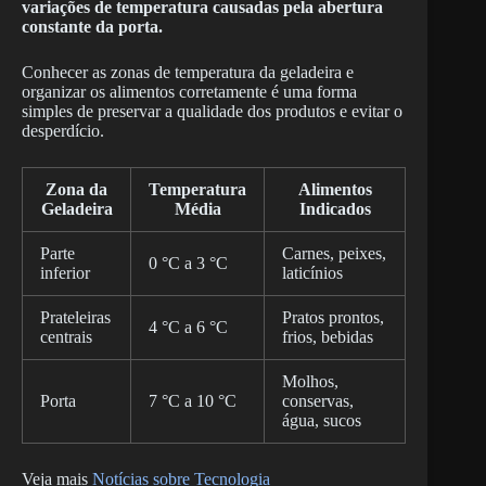
variações de temperatura causadas pela abertura
constante da porta.
Conhecer as zonas de temperatura da geladeira e
organizar os alimentos corretamente é uma forma
simples de preservar a qualidade dos produtos e evitar o
desperdício.
Zona da
Temperatura
Alimentos
Geladeira
Média
Indicados
Parte
Carnes, peixes,
0 °C a 3 °C
inferior
laticínios
Prateleiras
Pratos prontos,
4 °C a 6 °C
centrais
frios, bebidas
Molhos,
Porta
7 °C a 10 °C
conservas,
água, sucos
Veja mais
Notícias sobre Tecnologia