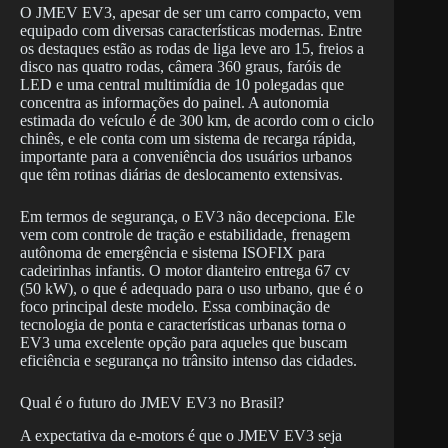
O JMEV EV3, apesar de ser um carro compacto, vem
equipado com diversas características modernas. Entre
os destaques estão as rodas de liga leve aro 15, freios a
disco nas quatro rodas, câmera 360 graus, faróis de
LED e uma central multimídia de 10 polegadas que
concentra as informações do painel. A autonomia
estimada do veículo é de 300 km, de acordo com o ciclo
chinês, e ele conta com um sistema de recarga rápida,
importante para a conveniência dos usuários urbanos
que têm rotinas diárias de deslocamento extensivas.
Em termos de segurança, o EV3 não decepciona. Ele
vem com controle de tração e estabilidade, frenagem
autônoma de emergência e sistema ISOFIX para
cadeirinhas infantis. O motor dianteiro entrega 67 cv
(50 kW), o que é adequado para o uso urbano, que é o
foco principal deste modelo. Essa combinação de
tecnologia de ponta e características urbanas torna o
EV3 uma excelente opção para aqueles que buscam
eficiência e segurança no trânsito intenso das cidades.
Qual é o futuro do JMEV EV3 no Brasil?
A expectativa da e-motors é que o JMEV EV3 seja