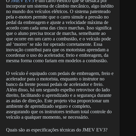
O
JMEV EV3
é um carro elétrico que se destaca por
incorporar um sistema de câmbio mecânico, algo inédito
no mundo dos veículos elétricos. O sistema patenteado
pela e-motors permite que o carro simule a pressão no
pedal da embreagem e ajuste a velocidade máxima de
acordo com cada uma das cinco marchas. Isso significa
que o aluno precisa trocar de marcha, semelhante ao
que ocorre em um carro a combustão, e o veículo pode
até ‘morrer’ se não for operado corretamente. Essa
inovação contribui para que os motoristas aprendam a
coordenar o uso do acelerador, freio e embreagem, da
mesma forma como fariam em modelos a combustão.
O veículo é equipado com pedais de embreagem, freio e
acelerador para o motorista, enquanto o instrutor no
banco da frente possui pedais de acelerador e freio.
Além disso, há um segundo espelho retrovisor do lado
direito, facilitando o aprendizado e a segurança durante
as aulas de direção. Este projeto visa proporcionar um
ambiente de aprendizado seguro e completo,
assegurando que os instrutores tenham total controle do
veículo a qualquer momento, se necessário.
Quais são as especificações técnicas do JMEV EV3?