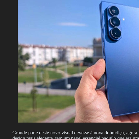
Grande parte deste novo visual deve-se à nova dobradiça, agora 
design mais elegante, tem um papel essencial naquilo que era um