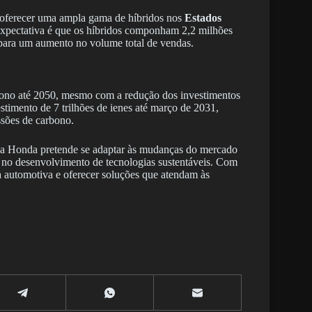
a oferecer uma ampla gama de híbridos nos
Estados
 expectativa é que os híbridos componham 2,2 milhões
 para um aumento no volume total de vendas.
ono até 2050, mesmo com a redução dos investimentos
estimento de 7 trilhões de ienes até março de 2031,
ssões de carbono.
s, a Honda pretende se adaptar às mudanças do mercado
r no desenvolvimento de tecnologias sustentáveis. Com
ia automotiva e oferecer soluções que atendam às