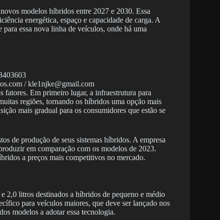
novos modelos híbridos entre 2027 e 2030. Essa
iciência energética, espaço e capacidade de carga. A
 para essa nova linha de veículos, onde há uma
otos.com / kle1njke@gmail.com
 fatores. Em primeiro lugar, a infraestrutura para
muitas regiões, tornando os híbridos uma opção mais
nsição mais gradual para os consumidores que estão se
stos de produção de seus sistemas híbridos. A empresa
e produzir em comparação com os modelos de 2023.
íbridos a preços mais competitivos no mercado.
 2,0 litros destinados a híbridos de pequeno e médio
ecífico para veículos maiores, que deve ser lançado nos
os modelos a adotar essa tecnologia.