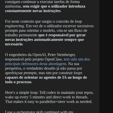
consigam continuar a executar tarefas de forma
autónoma,
sem exigir que o utilizador introduza
constantemente novas instruções
.
Foi neste contexto que surgiu o conceito de
loop
engineering
. Em vez de o utilizador escrever sucessivos
prompts para orientar o modelo, cria-se um fluxo de
trabalho permanente
que é responsável por gerar
novas instruções automaticamente sempre que
necessário
.
O engenheiro da OpenAI, Peter Steinberger,
responsável pelo projeto OpenClaw,
tem sido um dos
principais defensores desta abordagem
. Na sua
perspetiva, o verdadeiro desafio já não passa por
aperfeiçoar
prompts
, mas sim por construir
loops
capazes de orientar os agentes de IA ao longo de
todo o processo
.
Here's a simple loop: Tell codex to maintain your repos,
wake up every 5 minutes and direct work to threads.
That makes it easy to parallelize+steer work as needed.
I use a orchestrator skill combined with my