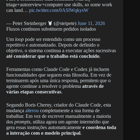
triage+autoreview+computer use skills, so some work
can land…
pic.twitter.com/0ASlWqkysW
— Peter Steinberger 🦞 (@steipete)
June 11, 2026
Fluxos contínuos substituem pedidos isolados
Um
loop
pode ser entendido como um processo
repetitivo e automatizado. Depois de definido o
objetivo, o sistema continua a executar ações sucessivas
até considerar que o trabalho está concluído
.
Ferramentas como Claude Code e Codex já incluem
funcionalidades que seguem esta filosofia. Em vez de
terminarem após uma única resposta, permitem que o
agente continue a resolver o problema
através de
várias etapas consecutivas
.
Segundo Boris Cherny, criador do Claude Code, esta
mudança
alterou
completamente a sua forma de
trabalhar. Em vez de escrever manualmente a maioria
dos
prompts
, utiliza agora um agente intermédio que
gera essas instruções automaticamente
e coordena toda
a interação com o modelo principal
.