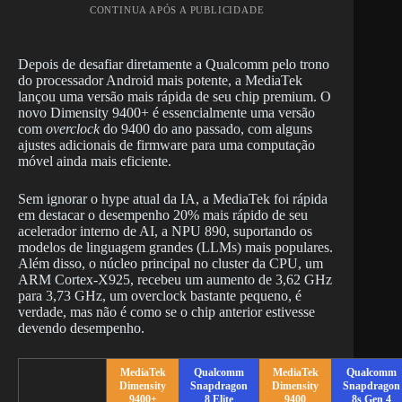
CONTINUA APÓS A PUBLICIDADE
Depois de desafiar diretamente a Qualcomm pelo trono
do processador Android mais potente, a MediaTek
lançou uma versão mais rápida de seu chip premium. O
novo Dimensity 9400+ é essencialmente uma versão
com
overclock
do 9400 do ano passado, com alguns
ajustes adicionais de firmware para uma computação
móvel ainda mais eficiente.
Sem ignorar o hype atual da IA, a MediaTek foi rápida
em destacar o desempenho 20% mais rápido de seu
acelerador interno de AI, a NPU 890, suportando os
modelos de linguagem grandes (LLMs) mais populares.
Além disso, o núcleo principal no cluster da CPU, um
ARM Cortex-X925, recebeu um aumento de 3,62 GHz
para 3,73 GHz, um overclock bastante pequeno, é
verdade, mas não é como se o chip anterior estivesse
devendo desempenho.
MediaTek
Qualcomm
MediaTek
Qualcomm
Dimensity
Snapdragon
Dimensity
Snapdragon
9400+
8 Elite
9400
8s Gen 4