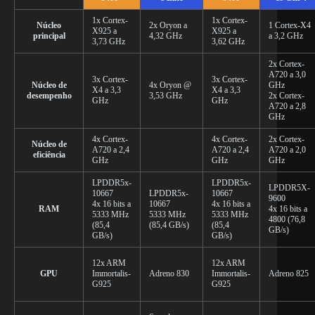
1x Cortex-
1x Cortex-
Núcleo
2x Oryon a
1 Cortex-X4
X925 a
X925 a
principal
4,32 GHz
a 3,2 GHz
3,73 GHz
3,62 GHz
2x Cortex-
A720 a 3,0
3x Cortex-
3x Cortex-
Núcleo de
4x Oryon @
GHz
X4 a 3,3
X4 a 3,3
desempenho
3,53 GHz
2x Cortex-
GHz
GHz
A720 a 2,8
GHz
4x Cortex-
4x Cortex-
2x Cortex-
Núcleo de
A720 a 2,4
A720 a 2,4
A720 a 2,0
eficiência
GHz
GHz
GHz
LPDDR5x-
LPDDR5x-
LPDDR5X-
10667
LPDDR5x-
10667
9600
4x 16 bits a
10667
4x 16 bits a
RAM
4x 16 bits a
5333 MHz
5333 MHz
5333 MHz
4800 (76,8
(85,4
(85,4 GB/s)
(85,4
GB/s)
GB/s)
GB/s)
12x ARM
12x ARM
GPU
Immortalis-
Adreno 830
Immortalis-
Adreno 825
G925
G925