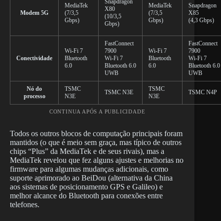
Snapdragon
MediaTek
MediaTek
Snapdragon
X80
Modem 5G
(7/3,5
(7/3,5
X85
(10/3,5
Gbps)
Gbps)
(4,3 Gbps)
Gbps)
FastConnect
FastConnect
Wi-Fi 7
7900
Wi-Fi 7
7900
Conectividade
Bluetooth
Wi-Fi 7
Bluetooth
Wi-Fi 7
6.0
Bluetooth 6.0
6.0
Bluetooth 6.0
UWB
UWB
Nó do
TSMC
TSMC
TSMC N3E
TSMC N4P
processo
N3E
N3E
CONTINUA APÓS A PUBLICIDADE
Todos os outros blocos de computação principais foram
mantidos (o que é meio sem graça, mas típico de outros
chips “Plus” da MediaTek e de seus rivais), mas a
MediaTek revelou que fez alguns ajustes e melhorias no
firmware para algumas mudanças adicionais, como
suporte aprimorado ao BeiDou (alternativa da China
aos sistemas de posicionamento GPS e Galileo) e
melhor alcance do Bluetooth para conexões entre
telefones.