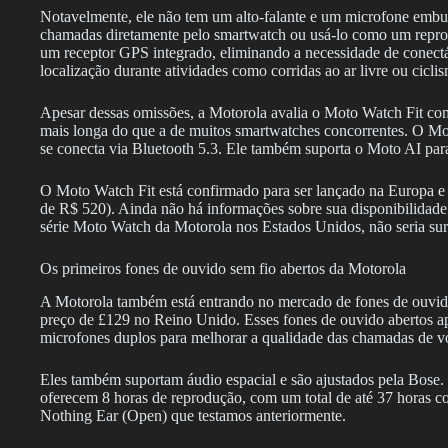
Notavelmente, ele não tem um alto-falante e um microfone embuti
chamadas diretamente pelo smartwatch ou usá-lo como um reprod
um receptor GPS integrado, eliminando a necessidade de conectá
localização durante atividades como corridas ao ar livre ou cicli
Apesar dessas omissões, a Motorola avalia o Moto Watch Fit com 
mais longa do que a de muitos smartwatches concorrentes. O Mo
se conecta via Bluetooth 5.3. Ele também suporta o Moto AI para
O Moto Watch Fit está confirmado para ser lançado na Europa e
de R$ 520). Ainda não há informações sobre sua disponibilidad
série Moto Watch da Motorola nos Estados Unidos, não seria sur
Os primeiros fones de ouvido sem fio abertos da Motorola
A Motorola também está entrando no mercado de fones de ouvi
preço de £129 no Reino Unido. Esses fones de ouvido abertos a
microfones duplos para melhorar a qualidade das chamadas de v
Eles também suportam áudio espacial e são ajustados pela Bose.
oferecem 8 horas de reprodução, com um total de até 37 horas c
Nothing Ear (Open) que testamos anteriormente.