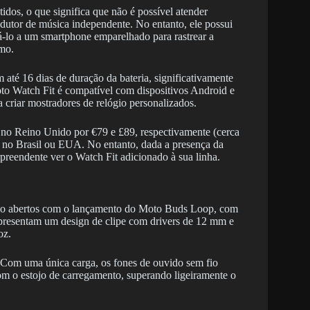
dos, o que significa que não é possível atender
utor de música independente. No entanto, ele possui
-lo a um smartphone emparelhado para rastrear a
smo.
até 16 dias de duração da bateria, significativamente
to Watch Fit é compatível com dispositivos Android e
 criar mostradores de relógio personalizados.
 no Reino Unido por €79 e £89, respectivamente (cerca
e no Brasil ou EUA. No entanto, dada a presença da
preendente ver o Watch Fit adicionado à sua linha.
do abertos com o lançamento do Moto Buds Loop, com
presentam um design de clipe com drivers de 12 mm e
oz.
 Com uma única carga, os fones de ouvido sem fio
om o estojo de carregamento, superando ligeiramente o