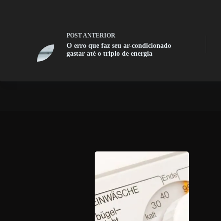
POST
ANTERIOR
O erro que faz seu ar-condicionado
gastar até o triplo de energia