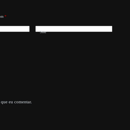
com
*
Site
 que eu comentar.