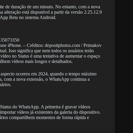
ite de duração de um minuto. No entanto, com a nova
 alteração está disponível a partir da versão 2.25.12.9
sApp Beta no sistema Android.
ne iPhone. – Créditos: depositphotos.com / Primakov
al. Isso significa que nem todos os usuários terão
vídeo no Status é uma tentativa de aumentar o espaço
ilhem vídeos mais longos e detalhados.
sse aspecto ocorreu em 2024, quando o tempo máximo
a, com a nova extensão, o WhatsApp continua a
ários.
 Status do WhatsApp. A primeira é gravar vídeos
mportar vídeos já existentes da galeria do dispositivo.
uários compartilhem momentos de forma rápida e