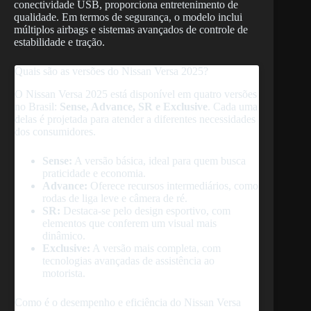
conectividade USB, proporciona entretenimento de
qualidade. Em termos de segurança, o modelo inclui
múltiplos airbags e sistemas avançados de controle de
estabilidade e tração.
Quais são as versões do Nissan Versa 2025?
O Nissan Versa 2025 está disponível em quatro versões
no Brasil:
Sense, Advance, SR e Exclusive
. Cada uma
delas é projetada para atender a diferentes necessidades
dos consumidores.
Sense:
A versão básica, ideal para quem busca
praticidade e economia.
Advance:
Oferece recursos intermediários, como
rodas de liga leve e câmera de ré.
SR:
Destaca-se pelo design esportivo, com
elementos que conferem um visual mais
dinâmico.
Exclusive:
A versão mais completa, com
tecnologias avançadas de assistência ao
motorista.
Como é o desempenho e eficiência do Nissan Versa