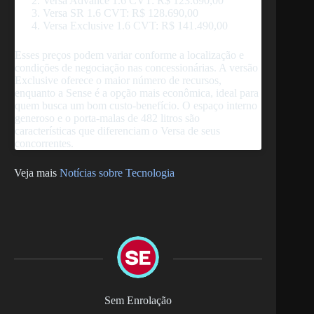
Versa Advance 1.6 CVT: R$ 123.690,00
Versa SR 1.6 CVT: R$ 128.690,00
Versa Exclusive 1.6 CVT: R$ 141.490,00
Esses preços podem variar conforme a localização e
condições de negociação nas concessionárias. A versão
Exclusive oferece o maior número de recursos,
enquanto a Sense é a opção mais econômica, ideal para
quem busca um bom custo-benefício. O espaço interno
generoso e o porta-malas de 482 litros são
características que diferenciam o Versa de seus
concorrentes.
Veja mais
Notícias sobre Tecnologia
Sem Enrolação