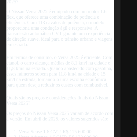
2025?
O Nissan Versa 2025 é equipado com um motor 1.6
flex, que oferece uma combinação de potência e
eficiência. Com 113 cavalos de potência, o modelo
proporciona uma condução ágil e responsiva. A
transmissão automática CVT garante uma experiência
de direção suave, ideal para o trânsito urbano e viagens
em estrada.
Em termos de consumo, o Versa 2025 é eficiente. Com
etanol, o carro alcança médias de 8,1 km/l na cidade e
11,8 km/l na estrada. Quando abastecido com gasolina,
esses números sobem para 11,8 km/l na cidade e 15
km/l na estrada, tornando-o uma escolha econômica
para quem deseja reduzir os custos com combustível.
Quais são os preços e considerações finais do Nissan
Versa 2025?
Os preços do Nissan Versa 2025 variam de acordo com
a versão. Em abril de 2025, os valores sugeridos são:
Versa Sense 1.6 CVT: R$ 115.690,00