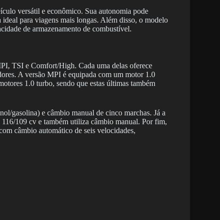
ículo versátil e econômico. Sua autonomia pode
 ideal para viagens mais longas. Além disso, o modelo
pacidade de armazenamento de combustível.
 MPI, TSI e Comfort/High. Cada uma delas oferece
umidores. A versão MPI é equipada com um motor 1.0
otores 1.0 turbo, sendo que estas últimas também
nol/gasolina) e câmbio manual de cinco marchas. Já a
e 116/109 cv e também utiliza câmbio manual. Por fim,
com câmbio automático de seis velocidades,