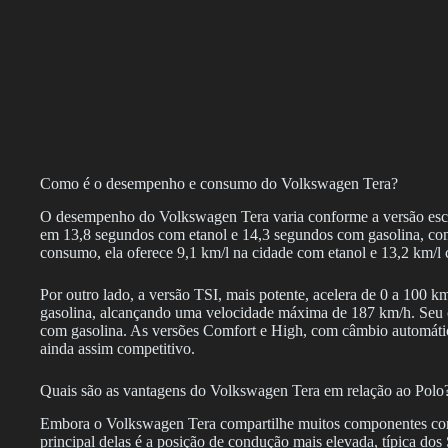
Como é o desempenho e consumo do Volkswagen Tera?
O desempenho do Volkswagen Tera varia conforme a versão esco
em 13,8 segundos com etanol e 14,3 segundos com gasolina, c
consumo, ela oferece 9,1 km/l na cidade com etanol e 13,2 km/l 
Por outro lado, a versão TSI, mais potente, acelera de 0 a 100
gasolina, alcançando uma velocidade máxima de 187 km/h. Seu 
com gasolina. As versões Comfort e High, com câmbio automát
ainda assim competitivo.
Quais são as vantagens do Volkswagen Tera em relação ao Polo
Embora o Volkswagen Tera compartilhe muitos componentes com o
principal delas é a posição de condução mais elevada, típica d