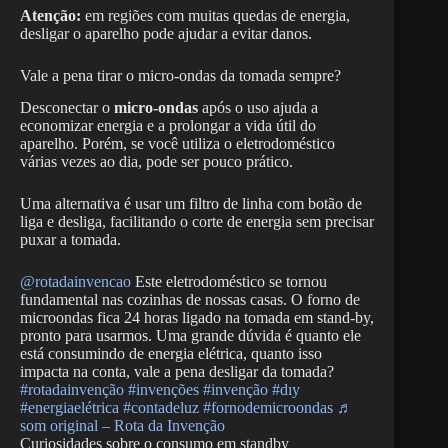
Atenção:
em regiões com muitas quedas de energia,
desligar o aparelho pode ajudar a evitar danos.
Vale a pena tirar o micro-ondas da tomada sempre?
Desconectar o
micro-ondas
após o uso ajuda a
economizar energia e a prolongar a vida útil do
aparelho. Porém, se você utiliza o eletrodoméstico
várias vezes ao dia, pode ser pouco prático.
Uma alternativa é usar um filtro de linha com botão de
liga e desliga, facilitando o corte de energia sem precisar
puxar a tomada.
@rotadainvencao
Este eletrodoméstico se tornou
fundamental nas cozinhas de nossas casas. O forno de
microondas fica 24 horas ligado na tomada em stand-by,
pronto para usarmos. Uma grande dúvida é quanto ele
está consumindo de energia elétrica, quanto isso
impacta na conta, vale a pena desligar da tomada?
#rotadainvenção
#invenções
#invenção
#dıy
#energiaelétrica
#contadeluz
#fornodemicroondas
♬
som original – Rota da Invenção
Curiosidades sobre o consumo em standby