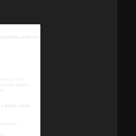
uecimento, pode ser
 maneira segura –
sky
 a porta, sendo
eu modelo.
ava.