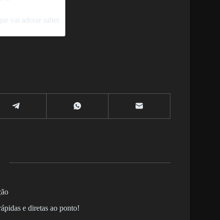
ue vai adorar saber
ção
ápidas e diretas ao ponto!