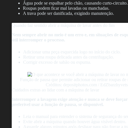
Água pode se espalhar pelo chão, causando curto-circuito.
Roupas podem ficar mal lavadas ou manchadas.
A trava pode ser danificada, exigindo manutenção.
Quando faz sentido abrir a máquina de lavar antes do fim
Nem sempre abrir no meio é um erro e, em situações de esq
útil interromper o processo.
Adicionar uma peça esquecida logo no início do ciclo.
Retirar uma roupa delicada antes da centrifugação.
Corrigir excesso de sabão ou espuma.
Função de pausa que permite adicionar ou retirar roupas de
Créditos: depositphotos.com / EdZbarzhyvet
Cuidados extras ao lidar com a máquina de lavar
Interromper a lavagem exige atenção e nunca se deve forçar
preferível usar a função de pausa, se disponível.
Leia o manual para entender o sistema de segurança do s
Evite abrir a máquina quando houver água visível dentro.
Aguarde alguns minutos após desligar para não forçar a tr