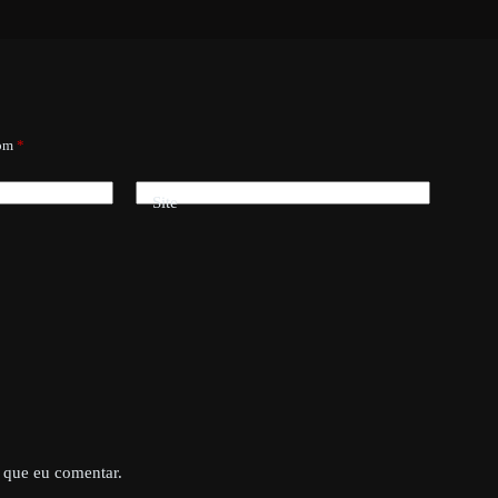
com
*
Site
 que eu comentar.