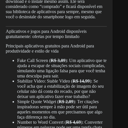
download e o instale mesmo assim. Ele será
considerado como “comprado” e ficará disponível em
sua biblioteca de aplicativos para sempre, mesmo que
você o desinstale do smartphone logo em seguida.
Aplicativos e jogos para Android disponíveis
gratuitamente: ofertas por tempo limitado
Principais aplicativos gratuitos para Android para
produtividade e estilo de vida
Fake Call Screen (
R$ 3,89
): Um aplicativo que te
ajuda a escapar de situações sociais complicadas,
simulando uma ligação falsa para que você tenha
uma desculpa para sair.
Stabilize Video: Stable Video (
R$ 14,99
): Se
você acha que a estabilização de imagem do seu
celular não dá conta do recado, por que não
deixar um aplicativo fazer esse trabalho?
Simple Quote Widget (
R$ 2,89
): Ter citações
inspiradoras sempre à mão pode ser útil para
aqueles momentos em que precisamos que algo
faça diferença no dia.
Number to Word Convert (
R$ 4,69
): Converter
números em palavras pode ser uma tarefa chata,