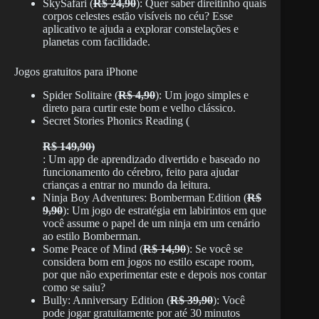
SkySafari (
R$ 24,90
): Quer saber direitinho quais
corpos celestes estão visíveis no céu? Esse
aplicativo te ajuda a explorar constelações e
planetas com facilidade.
Jogos gratuitos para iPhone
Spider Solitaire (
R$ 4,90
): Um jogo simples e
direto para curtir este bom e velho clássico.
Secret Stories Phonics Reading (
R$ 149,90)
: Um app de aprendizado divertido e baseado no
funcionamento do cérebro, feito para ajudar
crianças a entrar no mundo da leitura.
Ninja Boy Adventures: Bomberman Edition (
R$
9,90
): Um jogo de estratégia em labirintos em que
você assume o papel de um ninja em um cenário
ao estilo Bomberman.
Some Peace of Mind (
R$ 14,90
): Se você se
considera bom em jogos no estilo escape room,
por que não experimentar este e depois nos contar
como se saiu?
Bully: Anniversary Edition (
R$ 39,90
): Você
pode jogar gratuitamente por até 30 minutos