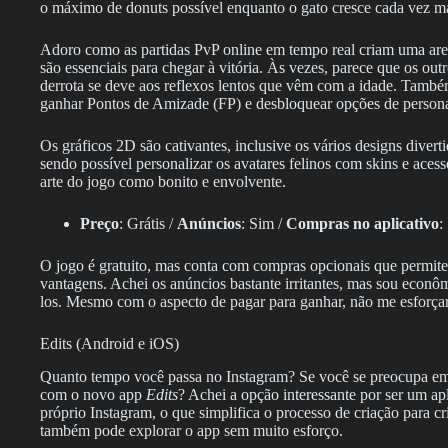
o máximo de donuts possível enquanto o gato cresce cada vez ma
Adoro como as partidas PvP online em tempo real criam uma are
são essenciais para chegar à vitória. Às vezes, parece que os o
derrota se deve aos reflexos lentos que vêm com a idade. Tamb
ganhar Pontos de Amizade (FP) e desbloquear opções de persona
Os gráficos 2D são cativantes, inclusive os vários designs divert
sendo possível personalizar os avatares felinos com skins e acessó
arte do jogo como bonito e envolvente.
Preço
: Grátis /
Anúncios
: Sim /
Compras no aplicativo
:
O jogo é gratuito, mas conta com compras opcionais que permit
vantagens. Achei os anúncios bastante irritantes, mas sou econô
los. Mesmo com o aspecto de pagar para ganhar, não me esforçari
Edits (Android e iOS)
Quanto tempo você passa no Instagram? Se você se preocupa em at
com o novo app
Edits
? Achei a opção interessante por ser um ap
próprio Instagram, o que simplifica o processo de criação para 
também pode explorar o app sem muito esforço.