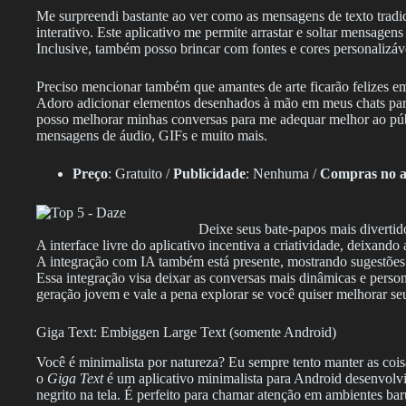
Me surpreendi bastante ao ver como as mensagens de texto tradi
interativo. Este aplicativo me permite arrastar e soltar mensagens
Inclusive, também posso brincar com fontes e cores personalizáv
Preciso mencionar também que amantes de arte ficarão felizes em 
Adoro adicionar elementos desenhados à mão em meus chats pa
posso melhorar minhas conversas para me adequar melhor ao púb
mensagens de áudio, GIFs e muito mais.
Preço
: Gratuito /
Publicidade
: Nenhuma /
Compras no ap
Deixe seus bate-papos mais divertid
A interface livre do aplicativo incentiva a criatividade, deixand
A integração com IA também está presente, mostrando sugestões 
Essa integração visa deixar as conversas mais dinâmicas e persona
geração jovem e vale a pena explorar se você quiser melhorar seu
Giga Text: Embiggen Large Text (somente Android)
Você é minimalista por natureza? Eu sempre tento manter as cois
o
Giga Text
é um aplicativo minimalista para Android desenvolvi
negrito na tela. É perfeito para chamar atenção em ambientes ba