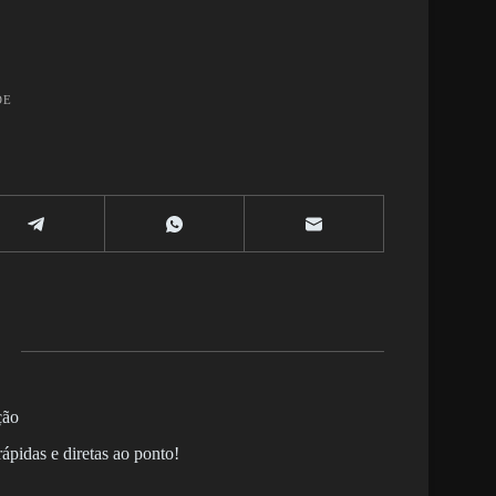
DE
ção
ápidas e diretas ao ponto!