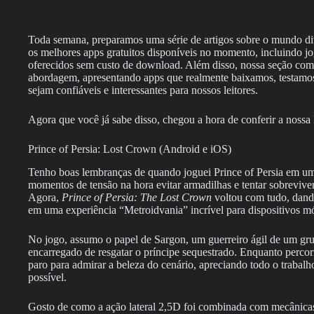
Toda semana, preparamos uma série de artigos sobre o mundo div
os melhores apps gratuitos disponíveis no momento, incluindo jo
oferecidos sem custo de download. Além disso, nossa seção com 
abordagem, apresentando apps que realmente baixamos, testamo
sejam confiáveis e interessantes para nossos leitores.
Agora que você já sabe disso, chegou a hora de conferir a nossa
Prince of Persia: Lost Crown (Android e iOS)
Tenho boas lembranças de quando joguei Prince of Persia em um
momentos de tensão na hora evitar armadilhas e tentar sobrevive
Agora,
Prince of Persia: The Lost Crown
voltou com tudo, dando
em uma experiência “Metroidvania” incrível para dispositivos m
No jogo, assumo o papel de Sargon, um guerreiro ágil de um gru
encarregado de resgatar o príncipe sequestrado. Enquanto perco
paro para admirar a beleza do cenário, apreciando todo o trabalho
possível.
Gosto de como a ação lateral 2,5D foi combinada com mecânica