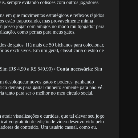
is, sempre evitando colisões com outros jogadores.
na em que movimentos estratégicos e reflexos rápidos
utros estão trapaceando, mas provavelmente minha
ém posso jogar com amigos no modo multijogador para
lização, como pernas para meus gatos.
idos de gatos. Há mais de 50 bichanos para colecionar,
rios exclusivos. Em um geral, classificaria o estilo de
 Sim (R$ 4,90 a R$ 549,90) /
Conta necessária
: Sim
em desbloquear novos gatos e poderes, ganhando
mico demais para gastar dinheiro somente para não vê-
a tanto para ser o melhor no meu círculo social.
rair visualizações e curtidas, que tal elevar seu jogo
licativo gratuito de edição de vídeo desenvolvido pelo
criadores de conteúdo. Um usuário casual, como eu,