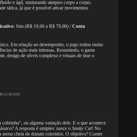
fluido e ágil, misturando ataques corpo a corpo,
de tática, já que é possível ativar movimentos
icativo
: Sim (R$ 19,90 a R$ 79,90) /
Conta
 físico. Em relação ao desempenho, o jogo rodou muito
uências de ação mais intensas. Resumindo, o game
e, design de níveis complexo e visuais de tirar o
UBLICIDADE
a cobrinha”, ou alguma variação dele. E o que acontece
ssico? A resposta é simples: nasce o
Snaky Cat
! No
 arena cheia de donuts coloridos. O objetivo? Comer