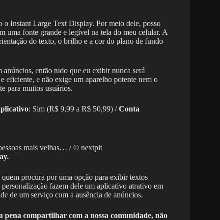
do o Instant Large Text Display. Por meio dele, posso
m uma fonte grande e legível na tela do meu celular. A
rientação do texto, o brilho e a cor do plano de fundo
 anúncios, então tudo que eu exibir nunca será
 e eficiente, e não exige um aparelho potente nem o
te para muitos usuários.
licativo
: Sim (R$ 9,99 a R$ 50,99) /
Conta
s pessoas mais velhas… / © nextpit
ay.
quem procura por uma opção para exibir textos
e personalização fazem dele um aplicativo atrativo em
ade de um serviço com a ausência de anúncios.
e a pena compartilhar com a nossa comunidade, não