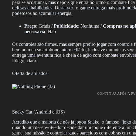
para se acostumar, mas depois que entra no ritmo o combate fica 
defesas e habilidades. Desta vez, o game entrega mais profundida
poderosos ao acumular energia.
Preço
: Grátis /
Publicidade
: Nenhuma /
Compras no apl
necessária
: Não
Os controles são firmes, mas sempre prefiro jogar com controle
bem no meu smartphone intermediário, inclusive durante as seq
entrega uma aventura rica e cheia de ação com combate envolvent
fôlego, claro.
Oferta de afiliados
CONTINUA APÓS A P
Snaky Cat (Android e iOS)
Acredito que a maioria de nós já jogou Snake, o famoso “jogo d
quando um desenvolvedor decide dar um toque diferente a um clá
game, sua missão é controlar gatos parecidos com cobras em uma