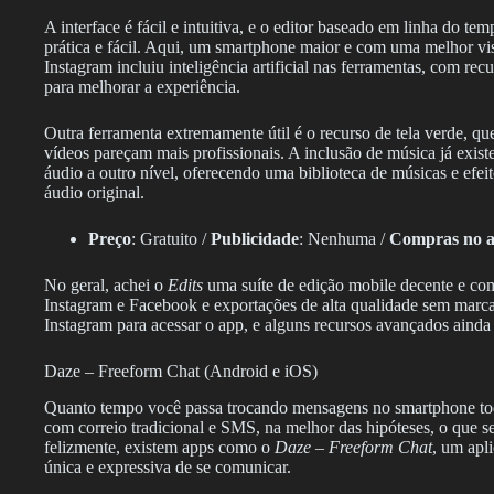
A interface é fácil e intuitiva, e o editor baseado em linha do tem
prática e fácil. Aqui, um smartphone maior e com uma melhor vis
Instagram incluiu inteligência artificial nas ferramentas, com re
para melhorar a experiência.
Outra ferramenta extremamente útil é o recurso de tela verde, qu
vídeos pareçam mais profissionais. A inclusão de música já exis
áudio a outro nível, oferecendo uma biblioteca de músicas e efe
áudio original.
Preço
: Gratuito /
Publicidade
: Nenhuma /
Compras no ap
No geral, achei o
Edits
uma suíte de edição mobile decente e com
Instagram e Facebook e exportações de alta qualidade sem marca 
Instagram para acessar o app, e alguns recursos avançados ain
Daze – Freeform Chat (Android e iOS)
Quanto tempo você passa trocando mensagens no smartphone to
com correio tradicional e SMS, na melhor das hipóteses, o que ser
felizmente, existem apps como o
Daze – Freeform Chat
, um apl
única e expressiva de se comunicar.