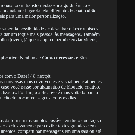
cionais foram transformadas em algo dinâmico e
 em qualquer lugar da tela, diferente do chat padrão.
eis para uma maior personalização.
saber da possibilidade de desenhar e fazer rabiscos.
ra dar um toque mais pessoal às mensagens. Também
lico jovem, já que o app me permite enviar vídeos,
licativo
: Nenhuma /
Conta necessária
: Sim
os com o Daze! / © nextpit
o as conversas mais envolventes e visualmente atraentes.
caso você passe por algum tipo de bloqueio criativo.
lizadas. Por fim, o aplicativo é mais voltado para a
 jeito de trocar mensagens todos os dias.
as da forma mais simples possível em tudo que faço, e
do exclusivamente para exibir textos grandes e em
rulhentos, compartilhar mensagens em uma sala ou até