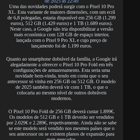
de 2025 às 22:49
Uma das novidades poderá surgir com o Pixel 10 Pro
XL. Esta variante de maiores dimensões, com um ecrã
de 6,8 polegadas, estaria disponível em 256 GB (1.299
euros), 512 GB (1.429 euros) e 1 TB (1.689 euros).
Neste caso, a Google não iria disponibilizar a versão
mais económica com 128 GB de espaço interior,
lançada com o Pixel 9 Pro XL e cujo preço de
lançamento foi de 1.199 euros.
Quanto ao smartphone dobrável da família, a Google irá
alegadamente a oferecer o Pixel 10 Pro Fold em três
configurações de armazenamento. Esta seria uma
novidade bem-vinda, tendo em conta que o seu
antecessor só vinha em 256 GB ou 512 GB. O modelo
de 2025 também deverá vir com 1 TB, o que o
colocaria ao mesmo nível de outros dobráveis
modernos.
O Pixel 10 Pro Fold de 256 GB deverá custar 1.899€.
Os modelos de 512 GB e 1 TB deverão ser vendidos
por 2.029€ e 2.289€, respetivamente. Ainda não se sabe
se este modelo será vendido nos mesmos países que o
seu antecessor ou se existem planos de expansão para
mais mercados.