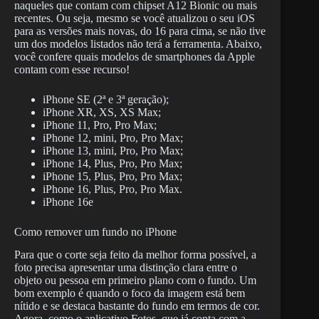
naqueles que contam com chipset A12 Bionic ou mais
recentes. Ou seja, mesmo se você atualizou o seu iOS
para as versões mais novas, do 16 para cima, se não tive
um dos modelos listados não terá a ferramenta. Abaixo,
você confere quais modelos de smartphones da Apple
contam com esse recurso!
iPhone SE (2ª e 3ª geração);
iPhone XR, XS, XS Max;
iPhone 11, Pro, Pro Max;
iPhone 12, mini, Pro, Pro Max;
iPhone 13, mini, Pro, Pro Max;
iPhone 14, Plus, Pro, Pro Max;
iPhone 15, Plus, Pro, Pro Max;
iPhone 16, Plus, Pro, Pro Max.
iPhone 16e
Como remover um fundo no iPhone
Para que o corte seja feito da melhor forma possível, a
foto precisa apresentar uma distinção clara entre o
objeto ou pessoa em primeiro plano com o fundo. Um
bom exemplo é quando o foco da imagem está bem
nítido e se destaca bastante do fundo em termos de cor.
Agora, como o aplicativo Fotos, que já conta com a