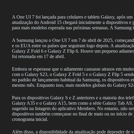
A One UI 7 foi lançada para celulares e tablets Galaxy, após um
atualização do Android 15 chegará inicialmente a dispositivos e
para mais modelos esperada nas próximas semanas. A Samsung ta
A Samsung lançou o One UI 7 em 7 de abril de 2025, começando
e os EUA entre os países que seguiram logo depois. A atualização
Galaxy Z Fold 6 e Galaxy Z Flip 6. Houve um pequeno adiament
foi retomada em 17 de abril.
Embora se esperasse que o adiamento causasse atrasos em muito
com o Galaxy S23, o Galaxy Z Fold 5 e o Galaxy Z Flip 5 sendo
no padrão de lançamento habitual da Samsung, os dispositivos em
mesmo mês. Enquanto isso, mais modelos globais do Galaxy S24
Para os dispositivos Galaxy S e Z anteriores e a maioria dos tel
Galaxy A35 e o Galaxy A15, bem como a série Galaxy Tab A9, a
sugerido na listagem do aplicativo Members. No entanto, não ser
dispositivos também começasse no final de maio ou no início de
cronograma inicial.
Além disso, a disponibilidade da atualização pode depender de var