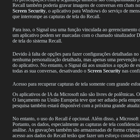
Recall também poderia gravar imagens de conversas em chats no
Screen Security
, o aplicativo para Windows do serviço de mens
que interrompe as capturas de tela do Recall.
Para isso, o Signal usa uma função vinculada ao gerenciamento d
um aplicativo podem ser marcadas com o chamado sinalizador D
de tela do sistema Recall.
Devido à falta de opções para fazer configurações detalhadas n
nenhuma personalização detalhada, mas apenas uma prevenção c
do aplicativo. No entanto, o Signal dá aos usuários a opção de e
todas as sua conversas, desativando o
Screen Security
nas confi
Acesso para recuperar capturas de tela somente com grande esfo
Os aplicativos de IA da Microsoft não são livres de polêmicas. O 
O lançamento na União Europeia teve que ser adiado pela empre
pesquisa também estará disponível com a próxima grande atual
No entanto, o uso do Recall é opcional. Além disso, a Microsoft
Portanto, os dados, especialmente as capturas de tela confidenci
análise. As gravações também são armazenadas de forma criptogra
acesso aos dados do Recall terão que fazer um esforço consideráv