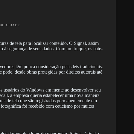
UBLICIDADE
as de tela para localizar conteúdo. O Signal, assim
ão à segurança de seus dados. Com um truque, os bate-
vedores têm pouca consideração pelas leis tradicionais.
 pode, desde obras protegidas por direitos autorais até
dos usuários do Windows em mente ao desenvolver seu
ecall, a empresa queria estabelecer uma nova maneira
ras de tela que são registradas permanentemente em
 fotográfica foi recebido com ceticismo por muitos
los desenvolvedores do mensageiro Signal. Afinal, o