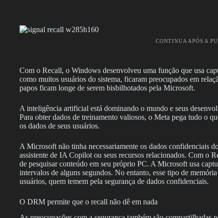
CONTINUA APÓS A P
Com o Recall, o Windows desenvolveu uma função que usa captur
como muitos usuários do sistema, ficaram preocupados em relaç
papos ficam longe de serem bisbilhotados pela Microsoft.
A inteligência artificial está dominando o mundo e seus desenvol
Para obter dados de treinamento valiosos, o Meta pega tudo o que
os dados de seus usuários.
A Microsoft não tinha necessariamente os dados confidenciais 
assistente de IA Copilot ou seus recursos relacionados. Com o R
de pesquisar conteúdo em seu próprio PC. A Microsoft usa captu
intervalos de alguns segundos. No entanto, esse tipo de memória
usuários, quem temem pela segurança de dados confidenciais.
O DRM permite que o recall não dê em nada
As preocupações com a segurança também são compartilhadas pe