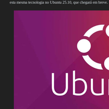
esta mesma tecnologia no Ubuntu 25.10, que chegará em breve.