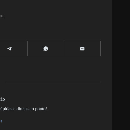
DE
ção
ápidas e diretas ao ponto!
84