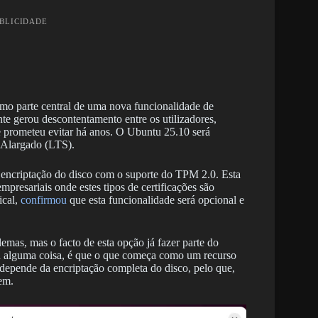
UBLICIDADE
omo parte central de uma nova funcionalidade de
e gerou descontentamento entre os utilizadores,
 prometeu evitar há anos. O Ubuntu 25.10 será
 Alargado (LTS).
a encriptação do disco com o suporte do TPM 2.0. Esta
presariais onde estes tipos de certificações são
ical,
confirmou
que esta funcionalidade será opcional e
lemas, mas o facto de esta opção já fazer parte do
u alguma coisa, é que o que começa como um recurso
 depende da encriptação completa do disco, pelo que,
em.