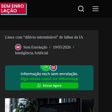
Pular
para
o
conteúdo
Linux com “dilúvio interminável” de falhas da IA
Sem Enrolação
19/05/2026
Inteligência Artificial