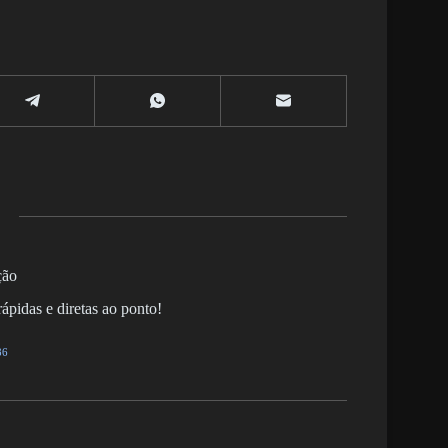
ção
ápidas e diretas ao ponto!
86